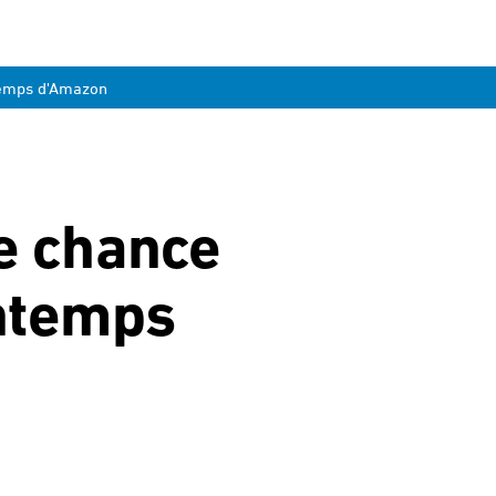
ntemps d'Amazon
re chance
intemps