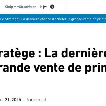
Shop
Communauté
Où acheter
Help
0
Le Stratège : La dernière chance d'acheter la grande vente de pri
ratège : La derniè
grande vente de pr
er 21, 2025
| 5 min read