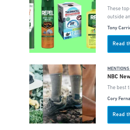
These top
outside an
Tony Carri
Read t
MENTIONS
NBC News
The best t
Cory Fern
Read t