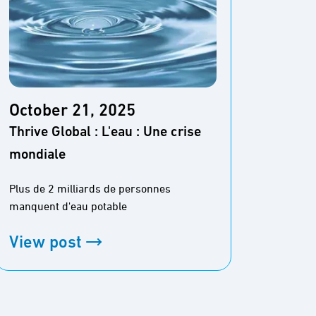
Octo
L'Indé
October 21, 2025
Katie
Thrive Global : L'eau : Une crise
341 m
mondiale
un re
Plus de 2 milliards de personnes
Course 
manquent d'eau potable
parcour
battre
View post
View