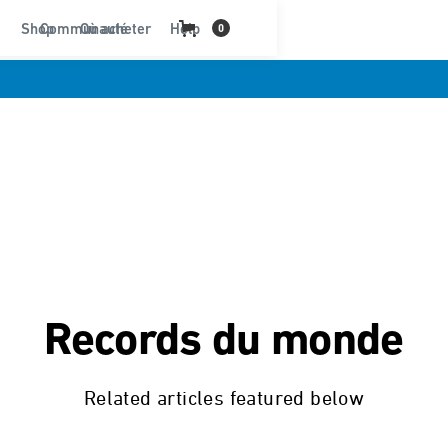
Shop
Communauté
Où acheter
Help
0
Records du monde
Related articles featured below