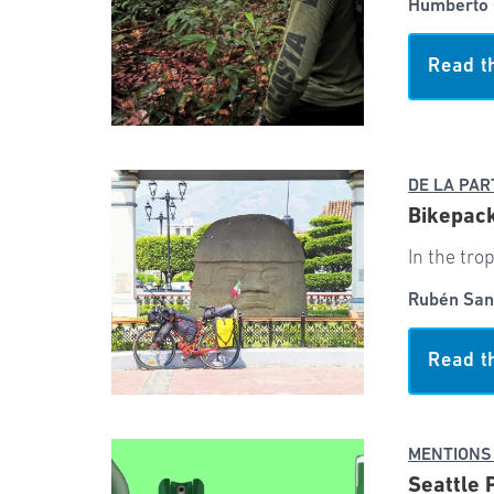
Humberto 
Read t
DE LA PAR
Bikepack
In the tro
Rubén San
Read t
MENTIONS
Seattle 