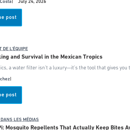
Costa
|
July 24, 2026
he post
T DE L'ÉQUIPE
ing and Survival in the Mexican Tropics
pics, a water filter isn’t a luxury—it’s the tool that gives yo
chez
|
he post
 DANS LES MÉDIAS
Pi: Mosquito Repellents That Actually Keep Bites 