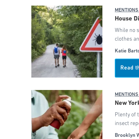
MENTIONS
House Di
While no s
clothes a
Katie Bart
Read t
MENTIONS
New York
Plenty of 
insect rep
Brooklyn 