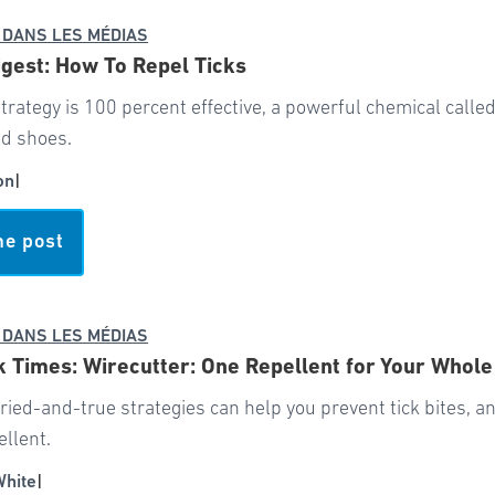
 DANS LES MÉDIAS
gest: How To Repel Ticks
trategy is 100 percent effective, a powerful chemical call
nd shoes.
on
|
he post
 DANS LES MÉDIAS
 Times: Wirecutter: One Repellent for Your Whole
tried-and-true strategies can help you prevent tick bites, and
ellent.
White
|