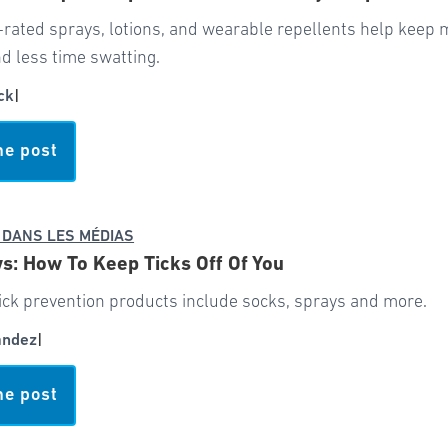
-rated sprays, lotions, and wearable repellents help keep
d less time swatting.
ck
|
he post
 DANS LES MÉDIAS
: How To Keep Ticks Off Of You
ick prevention products include socks, sprays and more.
andez
|
he post