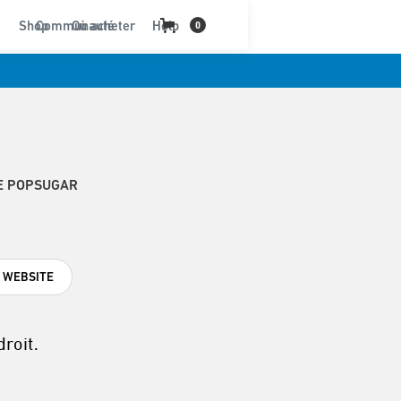
Shop
Communauté
Où acheter
Help
0
E POPSUGAR
T WEBSITE
roit.