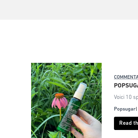
COMMENTA
POPSUGAR
Voici 10 s
Popsugar
Read t