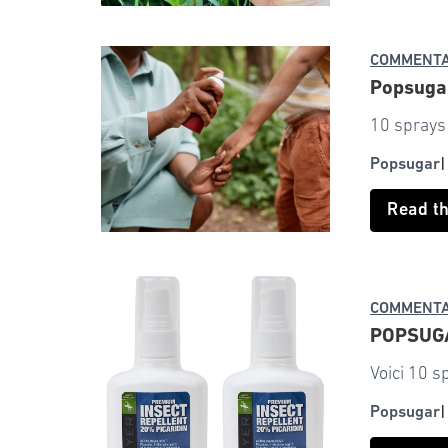
COMMENTA
Popsugar
10 sprays 
Popsugar
Read t
COMMENTA
POPSUGAR
Voici 10 s
Popsugar