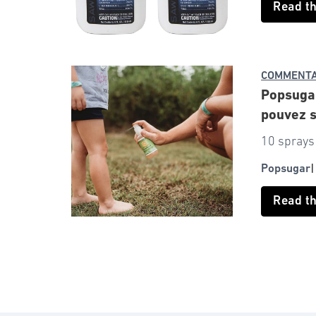
Read t
COMMENTA
Popsugar
pouvez s
10 sprays 
Popsugar
Read t